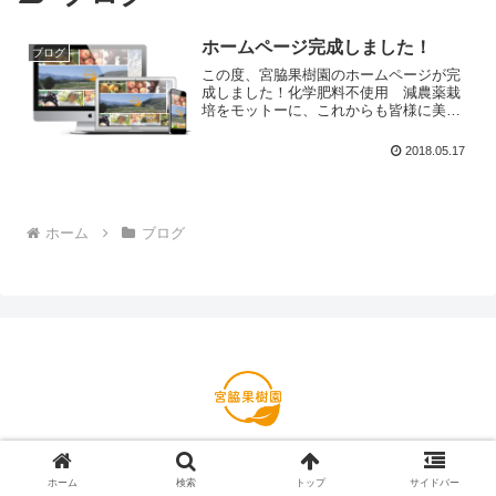
ホームページ完成しました！
ブログ
この度、宮脇果樹園のホームページが完
成しました！化学肥料不使用 減農薬栽
培をモットーに、これからも皆様に美味
しい果物をお届けできるよう頑張りま
す！ホームページ共々、これからも変わ
2018.05.17
らぬご愛顧をよろしくお願いいたしま
す！
ホーム
ブログ
© 2018 宮脇果樹園 ブログ.
ホーム
検索
トップ
サイドバー