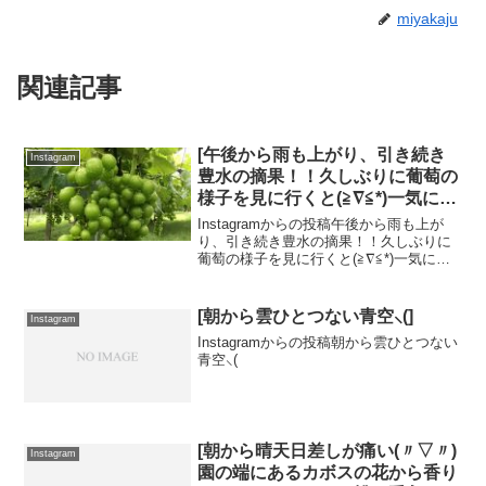
miyakaju
関連記事
[午後から雨も上がり、引き続き
Instagram
豊水の摘果！！久しぶりに葡萄の
様子を見に行くと(≧∇≦*)一気に育
ってた！マスカットではありませ
Instagramからの投稿午後から雨も上が
ん（笑）藤稔(ふじみのり)です
り、引き続き豊水の摘果！！久しぶりに
葡萄の様子を見に行くと(≧∇≦*)一気に育
(*ˊ˘ˋ*)｡♪:*°これから、色がついて
ってた！マスカットではありません
きます。もちろん、袋掛けもしま
（笑）藤稔(ふじみのり)です(*ˊ˘ˋ*)｡♪:*°こ
す٩(ˊᗜˋ*)وフルーツセット(梨･桃･
れから、色がついてきます。もちろ...
[朝から雲ひとつない青空⸜(]
Instagram
葡萄)あります✩7月下旬からいよ
Instagramからの投稿朝から雲ひとつない
いよ、桃の収穫が始まります。今
青空⸜(
年は新品種のあきづき(梨)もオス
スメです(*´╰╯`๓)♬]
[️️朝から晴天️️日差しが痛い(〃▽〃)️
Instagram
園の端にあるカボスの花から香り