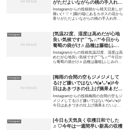
がただよいながらの桃の手入れ作
業柑橘系の香りは心が落ち着きま
Instagramからの投稿️️朝から晴天️️日差しが
す(*ˊ˘ˋ*)｡♪:*°]
痛い(〃▽〃)️園の端にあるカボスの花から
香りがただよいながらの桃の手入れ作業
柑橘系の香りは心が落ち着きます(*ˊ˘ˋ*)｡
♪:*°
[気温22度、湿度は高めだが心地
Instagram
良い気候です(*ˊ˘ˋ*)｡♪:*°今日から
葡萄の袋がけ♬︎品種は藤稔(ふじ
みのり)ですあまり聞いた事のな
Instagramからの投稿気温22度、湿度は高
い品種ですが、粒が大きく1粒が
めだが心地良い気候です(*ˊ˘ˋ*)｡♪:*°今日か
ら葡萄の袋がけ♬︎品種は藤稔(ふじみのり)
20g前後と大粒なのが特徴で、大
ですあまり聞いた事のない品種ですが、
きいものは30g以上にもなりま
粒が大きく1粒が20g前後と大粒なのが特
す。甘みと酸味のバランスがよ
徴で、大きいものは30...
[梅雨の合間の️空もジメジメして
Instagram
く、果汁が豊富でみずみずしい食
るけど嫌いではない٩(๑❛ᴗ❛๑)۶今
感。肉質は少しやわらかめです
日はあきづきの仕上げ摘果🍐だい
が、ほどよくしまりもあり、外観
ぶ大きくなってきましたあきづき
Instagramからの投稿梅雨の合間の️空もジ
と食味のよいぶどうといわれてい
は果肉は緻密で柔らかく、非常に
メジメしてるけど嫌いではない٩(๑❛ᴗ❛๑)۶
ます(*´∀｀) 1枚目と2枚目の写真
今日はあきづきの仕上げ摘果🍐だいぶ大
ジューシーでなおかつフルーティ
は摘心前と摘心後の様子です✩.*˚
きくなってきましたあきづきは果肉は緻
ーです是非食べてみて下さい︎.*]
密で柔らかく、非常にジューシーでなお
収穫時期は8月下旬頃です。路地
かつフルーティーです是非食べてみて下
[今日も天気良く収穫日和でした
栽培で太陽をたっぷり浴びた藤み
Instagram
さ...
♬︎♡今年は一週間早い新高の収穫
のりをぜひ食べてみて下さい♬︎]