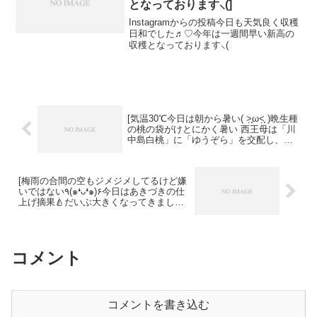
となっております⸜(]
Instagramからの投稿今日も天気良く収穫
日和でした♬︎♡今年は一週間早い新高の
収穫となっております⸜(
[️気温30℃️今日は朝から暑い( ˃̣̣̥ω˂̣̣̥ )️️晩生種
の桃の袋がけとにかく暑い️️ 西王母は「川
中島白桃」に「ゆうぞら」を交配し、生
まれた実生から選抜育成した大玉で極晩
生の品種です。成熟期は９月下旬頃の晩
生種となっています。収穫は９月中旬頃
[梅雨の合間の️空もジメジメしてるけど嫌
から始まり１０月上旬まで。頑張って育
いではない٩(๑❛ᴗ❛๑)۶今日はあきづきの仕
てます٩(▽)۶]
上げ摘果🍐だいぶ大きくなってきました
あきづきは果肉は緻密で柔らかく、非常
にジューシーでなおかつフルーティーで
す是非食べてみて下さい︎.*]
コメント
コメントを書き込む