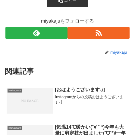
コピー
miyakajuをフォローする
miyakaju
関連記事
[おはようございます⸜(]
Instagram
Instagramからの投稿おはようございま
す⸜(
[気温14℃暖かい(´∀｀*)今年も大
Instagram
量に剪定枝が出ました(ˊᗜˋ*)/一年