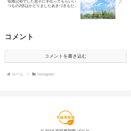
収穫日和でした息子に手伝ってもらいい
つもの2倍はかどりましたあきづきもだい
ぶ熟れてきました！月末には収穫出来そ
うです( ◠‿◠ )ぜひ、新品種のあきづき
もご賞味ください♯宮脇果樹園 ♯大分県由
布市 ♯梨 ♯豊水梨 ♯あきづき梨 ♯減農薬栽
培 ♯化学肥料不使用 ♯青空]
コメント
コメントを書き込む
ホーム
Instagram