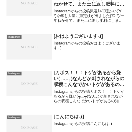
ねかせて、また土に返し肥料にし
ます(*´╰╯`๓)♬生の枝を使うと
Instagramからの投稿気温14℃暖かい(´∀｀
病気になりやすいらしく毎年1年
*)今年も大量に剪定枝が出ました(ˊᗜˋ*)/一
年ねかせて、また土に返し肥料にします(*
はねかせて使用✩.*˚微生物も動き
´╰╯`๓)♬生の枝を使うと病気になりやす
やすく樹も太りやすく土が大喜
いらしく毎年1年はねかせて使用✩.*˚微生
(〃▽〃)]
物も動きやすく樹...
[おはようございます⸜(]
Instagram
Instagramからの投稿おはようございま
す⸜(
[カボス！！！トゲがあるから嫌
Instagram
い(╥﹏╥)なんどか刺されながらの
収穫こんなでかいトゲがあるの知
ってますか？？(๑⃙⃘°̧̧̧ㅿ°̧̧̧๑⃙⃘)甘柿
Instagramからの投稿カボス！！！トゲが
も色付いてきました⸜(]
あるから嫌い(╥﹏╥)なんどか刺されなが
らの収穫こんなでかいトゲがあるの知っ
てますか？？(๑⃙⃘°̧̧̧ㅿ°̧̧̧๑⃙⃘)甘柿も色付い
てきました⸜(
[こんにちは⸜(]
Instagram
Instagramからの投稿こんにちは⸜(