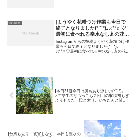
[ようやく花粉つけ作業も今日で
Instagram
終了となりました(*ˊ˘ˋ*)｡♪:*°♬︎♡
最初に食べれる幸水なし🍐の花が
花粉つけ最後の花になりました＿
Instagramからの投稿ようやく花粉つけ作
φ(．．)ﾒﾓﾒﾓ早く実になって食べ
業も今日で終了となりました(*ˊ˘ˋ*)｡
♪:*°♬︎♡最初に食べれる幸水なし🍐の花が
れるのに最後に咲くなんて不思議
花粉つけ最後の花になりました＿φ(．．)
(〃▽〃) さて！！新しい葉も生え
ﾒﾓﾒﾓ早く実になって食べれるのに最後に
てきましたこれから養分を吸って
咲くなんて不思議(〃▽〃) ...
美味しい実をつけてくれることを
願うのみです(*ฅ́˘ฅ̀*)♡]
[本日31度今日は風もあり涼しい(*ˊ˘ˋ*)｡
♪:*°早生のなつっこも２回目の収穫初もぎ
よりもまた一段と太り、いちだんと甘み
もついてる※地方発送しておりますお気
軽にお問い合わせ下さい。]
[台風も去り、被害もなく、本日も豊水の