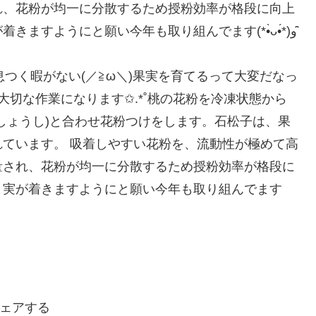
れ、花粉が均一に分散するため授粉効率が格段に向上
すると言われています。一花一花丁寧に、実が着きますようにと願い今年も取り組んでます(*•̀ᴗ•́*)و ̑̑
ェアする