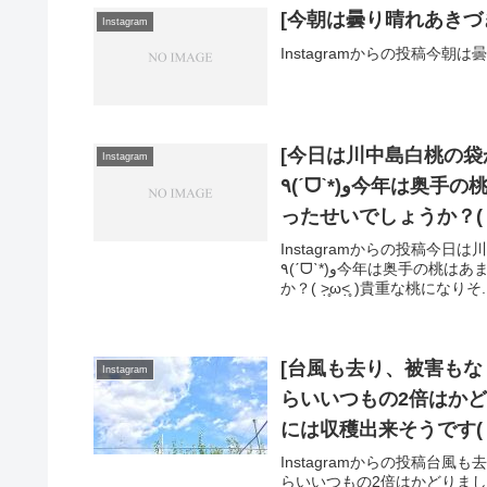
Instagram
[今日は川中島白桃の
Instagram
٩(ˊᗜˋ*)و️今年は奥手の桃はあまり着いていません(◞‸◟ㆀ)花粉時期に雨が多か
ったせいでしょうか？( ˃̣
Instagramからの投稿
٩(ˊᗜˋ*)و️今年は奥手の桃はあまり着いていません(◞‸◟ㆀ)花粉時期に雨が多かったせいでしょう
か？( ˃̣̣̥ω˂̣̣̥ )貴重な桃になりそ..
[台風も去り、被害も
Instagram
らいいつもの2倍はか
には収穫出来そうです(
宮脇果樹園 ♯大分県由布
Instagramからの投稿
らいいつもの2倍はかどりま