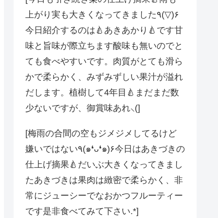
上がり実も大きくなってきました٩(▽)۶
今日紹介するのは🍐あきあかり🍐です甘
味と旨味が際立ちます酸味も無いのでと
ても食べやすいです。肉質がとても滑ら
かで柔らかく、みずみずしい果汁が溢れ
だします。植樹して4年目🍐まだまだ数
少ないですが、御賞味あれ⸜(]
[梅雨の合間の️空もジメジメしてるけど
嫌いではない٩(๑❛ᴗ❛๑)۶今日はあきづきの
仕上げ摘果🍐だいぶ大きくなってきまし
たあきづきは果肉は緻密で柔らかく、非
常にジューシーでなおかつフルーティー
です是非食べてみて下さい︎.*]