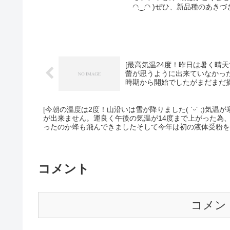
料不使用 ♯青空]
◠‿◠ )ぜひ、新品種のあきづ
[最高気温24度！昨日は暑く晴天でした(*´╰╯
蕾が思うように出来ていなかったけど、今年
時期から開始でしたがまだまだ摘
細胞分裂の大小に影響を及ぼし
[今朝の温度は2度！山沿いは雪が降りました( ˊᵕˋ ;)
が出来ません。運良く午後の気温が14度まで上がった為
ったのか蜂も飛んできましたそして今年は初の液体受粉を試験的に試みました(
試験し、どのくらい実が付くのかの実験です。父と2人で
〃)]
コメント
コメン