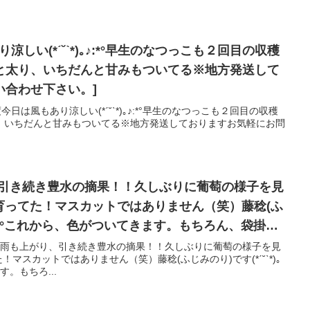
涼しい(*ˊ˘ˋ*)｡♪:*°早生のなつっこも２回目の収穫
と太り、いちだんと甘みもついてる※地方発送して
い合わせ下さい。]
1度今日は風もあり涼しい(*ˊ˘ˋ*)｡♪:*°早生のなつっこも２回目の収穫
、いちだんと甘みもついてる※地方発送しておりますお気軽にお問
、引き続き豊水の摘果！！久しぶりに葡萄の様子を見
気に育ってた！マスカットではありません（笑）藤稔(ふ
)｡♪:*°これから、色がついてきます。もちろん、袋掛け
午後から雨も上がり、引き続き豊水の摘果！！久しぶりに葡萄の様子を見
た！マスカットではありません（笑）藤稔(ふじみのり)です(*ˊ˘ˋ*)｡
ります。今年は新品種のあきづき(梨)もオススメで
す。もちろ...