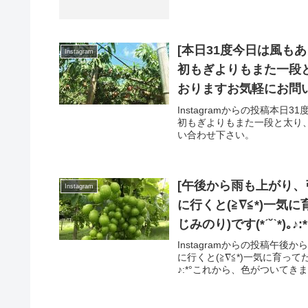
[本日31度今日は風もあり
Instagram
初もぎよりもまた一段
おりますお気軽にお問
Instagramからの投稿本日3
初もぎよりもまた一段と太り
い合わせ下さい。
[午後から雨も上がり
Instagram
に行くと(≧∇≦*)一
じみのり)です(*ˊ˘ˋ*
もします٩(ˊᗜˋ*)وフルーツセット(梨･桃･葡萄)あります✩7月下旬からいよ
Instagramからの投稿
に行くと(≧∇≦*)一気に育って
いよ、桃の収穫が始ま
♪:*°これから、色がついてきま
す(*´╰╯`๓)♬]