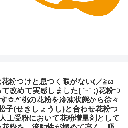
花粉つけと息つく暇がない(／≧ω
改めて実感しました( ˊᵕˋ ;)花粉つ
✩.*˚桃の花粉を冷凍状態から徐々
松子(せきしょうし)と合わせ花粉つ
人工受粉において花粉増量剤として
い花粉を、流動性が極めて高く、吸