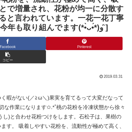
とで増量され、花粉が均一に分散す
ると言われています。一花一花丁寧
に、実が着きますようにと願い今年も取り組んでます(*•̀ᴗ•́*)و ̑̑]
Facebook
Pinterest
コピー
2019.03.31
く暇がない(／≧ω＼)果実を育てるって大変だなって
も大切な作業になります✩.*˚桃の花粉を冷凍状態から徐々
うし)と合わせ花粉つけをします。石松子は、果樹の
ます。 吸着しやすい花粉を、流動性が極めて高く、