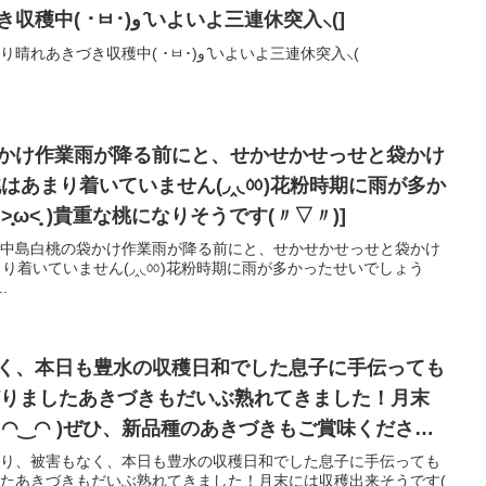
[今朝は曇り晴れあきづき収穫中( ･ㅂ･)و ̑̑いよいよ三連休突入⸜(]
Instagramからの投稿今朝は曇り晴れあきづき収穫中( ･ㅂ･)و ̑̑いよいよ三連休突入⸜(
袋かけ作業雨が降る前にと、せかせかせっせと袋かけ
̣̥ω˂̣̣̥ )貴重な桃になりそうです(〃▽〃)]
今日は川中島白桃の袋かけ作業雨が降る前にと、せかせかせっせと袋かけ
.
なく、本日も豊水の収穫日和でした息子に手伝っても
どりましたあきづきもだいぶ熟れてきました！月末
 ◠‿◠ )ぜひ、新品種のあきづきもご賞味ください♯
市 ♯梨 ♯豊水梨 ♯あきづき梨 ♯減農薬栽培 ♯化学肥
台風も去り、被害もなく、本日も豊水の収穫日和でした息子に手伝っても
したあきづきもだいぶ熟れてきました！月末には収穫出来そうです(