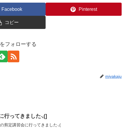
Facebook
Pinterest
コピー
ajuをフォローする
miyakaju
に行ってきました⸜(]
志会の剪定講習会に行ってきました⸜(