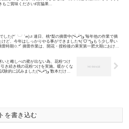
きもご賞味ください♯宮脇果...
`๓)♬連日、桃*梨の摘蕾中(*•̀ᴗ•́*)و ̑̑毎年他の作業で摘
はしっかりやる事ができました٩(ˊᗜˋ*)وもう少し早い
蕾時期✩.*˚ 摘蕾作業は、開花・授粉後の果実第一肥大期における
てくるため、大玉の果実生産には欠かせない作業になっています。
今年も美味しい物が出来るよう頑張ります(*•̀ᴗ•́*)و ̑̑]
気温が寒いと雌しべの蜜が出ない為、花粉つけ
、引き続き桃の花粉つけを実施。暖かくな
*•̀ᴗ•́*)و ̑̑数本だけ！
実りの時期が楽しみだと語りました(〃▽
トを書き込む