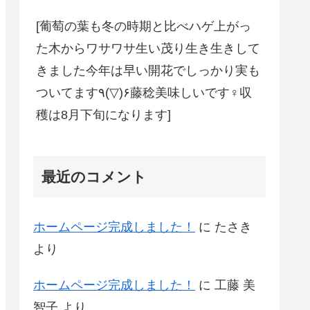
[葡萄の葉も冬の時期と比べハゲ上がっ
た木からワサワサ生い茂り生き生きして
きました今年は早い開花でしっかり実も
ついてます٩(▽)۶藤稔美味しいです‍♀️収
穫は8月下旬になります]
最近のコメント
ホームページ完成しました！
に
たさき
より
ホームページ完成しました！
に
工藤 美
智子
より