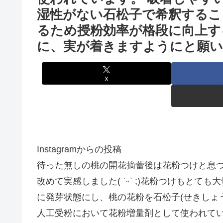
湿性がない石松子で希釈するこ
るため授粉効率が格段に向上す
X
Instagramからの投稿
待った無しの桃の開花摘蕾後は花粉つけと息つ
改めて実感しました( ˊᵕˋ ;)花粉つけもとて
に発芽状態にし、桃の花粉を石松子(せきしょ
人工受粉において花粉増量剤として使われてい