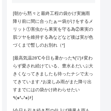
[朝から黙々と最終工程の袋かけ実施雨
降り前に間に合ったぁー袋がけをするメ
リット①害虫から果実を守る為②果実の
肌ツヤを維持する為などなど後は実が色
づくまで暫しのお別れ（*]
[️最高気温28℃️今日も暑かった٩(▽)۶変わ
らず愛され続けている、豊水🍐だいぶ大
きくなってきましたも待ったナシで太っ
てきています︎.*お楽しみ雨がまた降り出
すまでにはの袋かけ終わらせたい
٩(๑❛ᴗ❛๑)۶]
[今日も引き続き梨の仕上げ摘果🍐️雨も