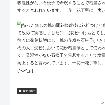
吸湿性がない石松子で希釈することで増量さ
Instagram
シ