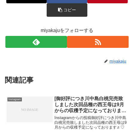
コピー
miyakajuをフォローする
miyakaju
関連記事
[御好評につき川中島白桃完売致
Instagram
しました次回品種の西王母は9月
からの収穫予定になっております
♬︎♡]
Instagramからの投稿御好評につき川中島
白桃完売致しました次回品種の西王母は9
月からの収穫予定になっております♬︎♡