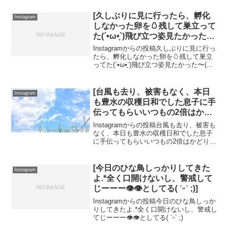
[久しぶりに見に行ったら、孵化
Instagram
しなかった卵を🥚残して巣立って
た(´•ω•̥`)飛び立つ姿見たかった〜(
˃̣̣̥ω˂̣̣̥ )]
Instagramからの投稿久しぶりに見に行っ
たら、孵化しなかった卵を🥚残して巣立
ってた(´•ω•̥`)飛び立つ姿見たかった〜(
˃̣̣̥ω˂̣̣̥ )
[台風も去り、被害もなく、本日
Instagram
も豊水の収穫日和でした息子に手
伝ってもらいいつもの2倍はかど
りましたあきづきもだいぶ熟れて
Instagramからの投稿台風も去り、被害も
きました！月末には収穫出来そう
なく、本日も豊水の収穫日和でした息子
に手伝ってもらいいつもの2倍はかどりま
です( ◠‿◠ )ぜひ、新品種のあき
したあきづきもだいぶ熟れてきました！
づきもご賞味ください♯宮脇果樹
月末には収穫出来そうです( ◠‿◠ )ぜひ、
園 ♯大分県由布市 ♯梨 ♯豊水梨 ♯あ
新品種のあきづきもご賞味ください♯宮脇
[今日のひな鳥しっかりしてきた
Instagram
きづき梨 ♯減農薬栽培 ♯化学肥料
果...
よ︎.*全く口開けないし、警戒して
不使用 ♯青空]
じーーー👁👁としてる( ˊᵕˋ ;)]
Instagramからの投稿今日のひな鳥しっか
りしてきたよ︎.*全く口開けないし、警戒し
てじーーー👁👁としてる( ˊᵕˋ ;)