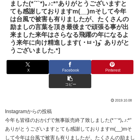
ました(*ˊ˘ˋ*)｡♪:*°︎︎︎ありがとうございますと
ても感謝しておりますm(__)mそして今年
は台風で被害も有りましたが、たくさんの
励ましの言葉を頂き最後まで頑張る事が出
来ました︎︎︎来年はさらなる飛躍の年になるよ
う来年に向け精進します( ･ㅂ･)و ̑̑ ありがと
うございました︎.*]
X
Facebook
Pinterest
コピー
2019.10.08
Instagramからの投稿
今年も皆様のおかげで無事販売終了致しました(*ˊ˘ˋ*)｡♪:*°︎︎︎
ありがとうございますとても感謝しておりますm(__)mそ
して今年は台風で被害も有りましたが、たくさんの励まし