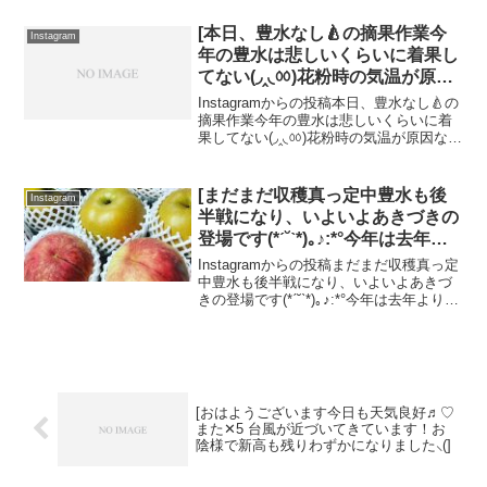
[本日、豊水なし🍐の摘果作業️今
Instagram
年の豊水は悲しいくらいに着果し
てない(◞‸◟ㆀ)花粉時の気温が原因
なのか･･･毎年、課題はでかい( ˊᵕˋ
Instagramからの投稿本日、豊水なし🍐の
;)ため息がでる！！着いてる枝と
摘果作業️今年の豊水は悲しいくらいに着
果してない(◞‸◟ㆀ)花粉時の気温が原因なの
着いてない枝の差が大きい( ˃̣̣̥ω˂̣̣̥ )
か･･･毎年、課題はでかい( ˊᵕˋ ;)ため息が
今を頑張るしかない( ･ㅂ･)و ̑̑]
でる！！着いてる枝と着いてない枝の差
が大きい( ˃̣̣̥ω˂̣...
[まだまだ収穫真っ定中豊水も後
Instagram
半戦になり、いよいよあきづきの
登場です(*ˊ˘ˋ*)｡♪:*°今年は去年よ
り更に豊作です。ぜひ、宮脇果樹
Instagramからの投稿まだまだ収穫真っ定
園のあきづきを食べてみて下さい
中豊水も後半戦になり、いよいよあきづ
きの登場です(*ˊ˘ˋ*)｡♪:*°今年は去年より更
新高も少しつづ熟れてきてます(*
に豊作です。ぜひ、宮脇果樹園のあきづ
´╰╯`๓)♬ また、川中島白桃も大
きを食べてみて下さい新高も少しつづ熟
人気でしたが、桃の西王母がこれ
れてきてます(*´╰╯`๓)♬ ま...
から収穫に入ります！早い者勝ち
になります︎*。またご来店お待ち
しております。ゆうだち後の虹も
[おはようございます今日も天気良好♬︎♡
また✕5 台風が近づいてきています！お
癒されました(*ˊ˘ˋ*)｡♪:*°]
陰様で新高も残りわずかになりました⸜(]