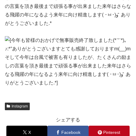
の言葉を頂き最後まで頑張る事が出来ました︎︎︎来年はさらな
る飛躍の年になるよう来年に向け精進します( ･ㅂ･)و ̑̑ あり
がとうございました︎.*
Instagram
シェアする
X
Facebook
Pinterest