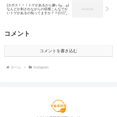
[カボス！！！トゲがあるから嫌い(╥﹏╥)
なんどか刺されながらの収穫こんなでか
いトゲがあるの知ってますか？？(๑⃙⃘°̧̧̧
ㅿ°̧̧̧๑⃙⃘)甘柿も色付いてきました⸜(]
コメント
コメントを書き込む
ホーム
Instagram