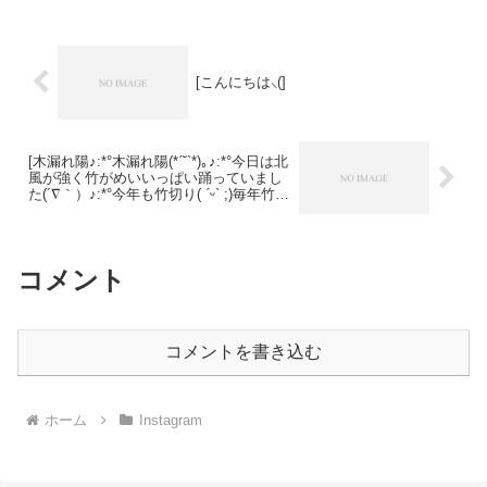
す٩(ˊᗜˋ*)وフルーツセット(梨･桃･
れから、色がついてきます。もちろ...
葡萄)あります✩7月下旬からいよ
いよ、桃の収穫が始まります。今
年は新品種のあきづき(梨)もオス
[こんにちは⸜(]
スメです(*´╰╯`๓)♬]
[木漏れ陽♪:*°木漏れ陽(*ˊ˘ˋ*)｡♪:*°今日は北
風が強く竹がめいいっぱい踊っていまし
た(´∇｀）♪:*°今年も竹切り( ˊᵕˋ ;)毎年竹切
り( ˊᵕˋ ;)いつまで体力が持つかな(〃▽〃)
父！今月で74歳！体力の凄さに圧巻！！]
コメント
コメントを書き込む
ホーム
Instagram