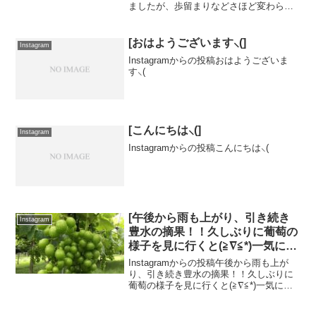
ましたが、歩留まりなどさほど変わら
能期間が 3 ~ 5 日間と短い為，短
ず、今年は全ての木を溶液受粉してみま
時間で受粉作業を終える必要があ
した( ･ㅂ･)و ̑̑️ モモは受粉可能期間が 3 ~ 5
ることから，効率化が強く望まれ
日間と短い為，短時...
[おはようございます⸜(]
Instagram
ているそうです。まだまだ試験段
Instagramからの投稿おはようございま
階ですが、美味しい桃が出来るよ
す⸜(
う念入りに実施しました
(*ฅ́˘ฅ̀*)♡️]
[こんにちは⸜(]
Instagram
Instagramからの投稿こんにちは⸜(
[午後から雨も上がり、引き続き
Instagram
豊水の摘果！！久しぶりに葡萄の
様子を見に行くと(≧∇≦*)一気に育
ってた！マスカットではありませ
Instagramからの投稿午後から雨も上が
ん（笑）藤稔(ふじみのり)です
り、引き続き豊水の摘果！！久しぶりに
葡萄の様子を見に行くと(≧∇≦*)一気に育
(*ˊ˘ˋ*)｡♪:*°これから、色がついて
ってた！マスカットではありません
きます。もちろん、袋掛けもしま
（笑）藤稔(ふじみのり)です(*ˊ˘ˋ*)｡♪:*°こ