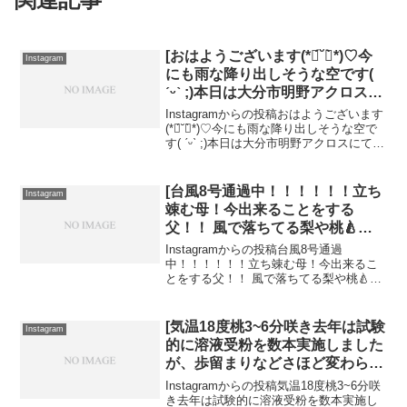
[おはようございます(*ฅ́˘ฅ̀*)♡今
Instagram
にも雨な降り出しそうな空です(
ˊᵕˋ ;)本日は大分市明野アクロスに
て1日限りの“ゆふマルシェ”開催
Instagramからの投稿おはようございます
中です⸜(]
(*ฅ́˘ฅ̀*)♡今にも雨な降り出しそうな空で
す( ˊᵕˋ ;)本日は大分市明野アクロスにて1
日限りの“ゆふマルシェ”開催中です⸜(
[台風8号通過中！！！！！！立ち
Instagram
竦む母！今出来ることをする
父！！ 風で落ちてる梨や桃🍐を
みてると実が出来るまでの数ヶ月
Instagramからの投稿台風8号通過
間、毎日手をかけ頑張ってきた時
中！！！！！！立ち竦む母！今出来るこ
とをする父！！ 風で落ちてる梨や桃🍐を
間を思い出したら込み上げてくる
みてると実が出来るまでの数ヶ月間、毎
思い…落ち込む時間はない！今出
日手をかけ頑張ってきた時間を思い出し
来る事、今頑張らないといけない
たら込み上げてくる思い…落ち込む時間
[️気温18度️桃3~6分咲き去年は試験
Instagram
事、後悔ないように頑張るのみ(
はない！今出来る事...
的に溶液受粉を数本実施しました
¯•ω•¯]
が、歩留まりなどさほど変わら
ず、今年は全ての木を溶液受粉し
Instagramからの投稿️気温18度️桃3~6分咲
てみました( ･ㅂ･)و ̑̑️ モモは受粉可
き去年は試験的に溶液受粉を数本実施し