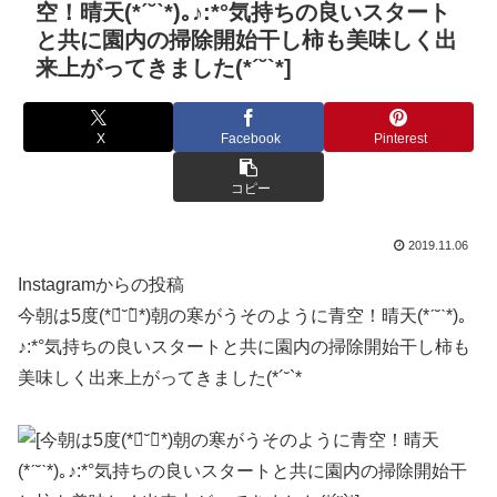
空！晴天(*ˊ˘ˋ*)｡♪:*°気持ちの良いスタート
と共に園内の掃除開始干し柿も美味しく出
来上がってきました(*´˘`*]
X
Facebook
Pinterest
コピー
2019.11.06
Instagramからの投稿
今朝は5度(*ฅ́˘ฅ̀*)朝の寒がうそのように青空！晴天(*ˊ˘ˋ*)｡
♪:*°気持ちの良いスタートと共に園内の掃除開始干し柿も
美味しく出来上がってきました(*´˘`*