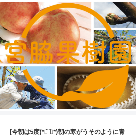
[今朝は5度(*ฅ́˘ฅ̀*)朝の寒がうそのように青