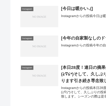
[今日は暖かい⸜(]
Instagram
Instagramからの投稿今日は暖
[今年の自家製なしのド
Instagram
Instagramからの投稿今
[本日28度！連日の摘
Instagram
(≧∇≦*)そして、久しぶり
ります引き続き専念致
しております⸜(]
Instagramからの投稿本
(≧∇≦*)そして、久しぶりの投稿
致します。シーズンの際は是非