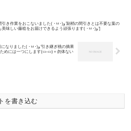
いました( ･ㅂ･)و ̑̑️副梢の間引きとは不要な葉の
摘み取りの事を言います。今年も美味しい藤稔をお届けできるよう頑張ります( ･ㅂ･)و ̑̑️]
)و ̑̑️引き継ぎ桃の摘果
めには一つにします(▭‐▭)＋勿体ない
トを書き込む