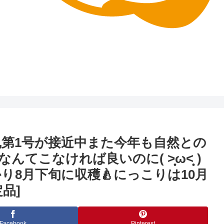
風第1号が接近中️また今年も自然との
こなければ良いのに( ˃̣̣̥ω˂̣̣̥ )
8月下旬に収穫🍐にっこりは10月
品]
Facebook
Pinterest