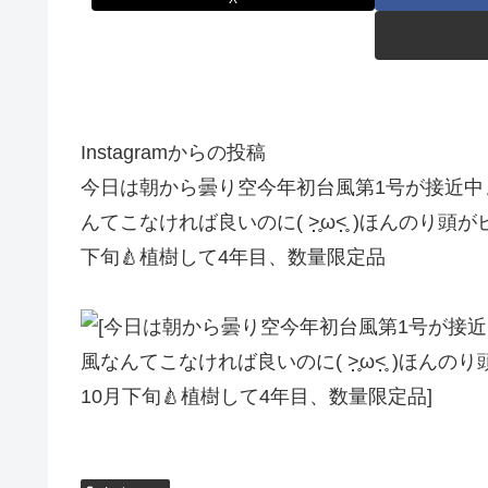
Instagramからの投稿
今日は朝から曇り空️今年初️台風第1号が接近中
んてこなければ良いのに( ˃̣̣̥ω˂̣̣̥ )ほん
下旬🍐植樹して4年目、数量限定品