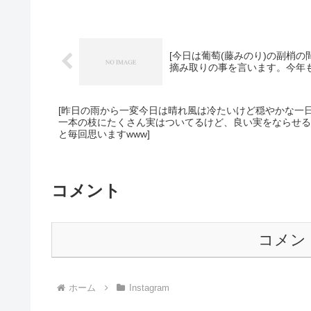
[今日は葡萄(藤みのり)の副梢の間引き作業をおこな
[昨日の雨から一変️今日は晴れ風は冷たいけど穏やかな一日になりました( ･ㅂ･
一本の枝にたくさん実はついてるけど、良い実をならせるた
と毎回思いますwww]
コメント
コメン
ホーム
Instagram