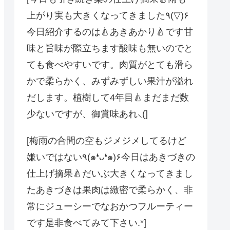
上がり実も大きくなってきました٩(▽)۶
今日紹介するのは🍐あきあかり🍐です甘
味と旨味が際立ちます酸味も無いのでと
ても食べやすいです。肉質がとても滑ら
かで柔らかく、みずみずしい果汁が溢れ
だします。植樹して4年目🍐まだまだ数
少ないですが、御賞味あれ⸜(]
[梅雨の合間の️空もジメジメしてるけど
嫌いではない٩(๑❛ᴗ❛๑)۶今日はあきづきの
仕上げ摘果🍐だいぶ大きくなってきまし
たあきづきは果肉は緻密で柔らかく、非
常にジューシーでなおかつフルーティー
です是非食べてみて下さい︎.*]