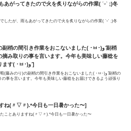
もあがってきたので火を炙りながらの作業( ˊᵕˋ ;)冬
雨️でしたが、雨もあがってきたので火を炙りながらの作業( ˊᵕˋ ;)冬
梢の間引き作業をおこないました( ･ㅂ･)و ̑̑️副梢
の摘み取りの事を言います。今年も美味しい藤稔を
お届けできるよう頑張ります( ･ㅂ･)و ̑̑️]
(藤みのり)の副梢の間引き作業をおこないました( ･ㅂ･)و ̑̑️副梢の
りの事を言います。今年も美味しい藤稔をお届けできるよう頑張り
(〃▽〃)︎.*今日も一日暑かった〜️️️]
見たことありますね(〃▽〃)︎.*今日も一日暑かった〜️️️