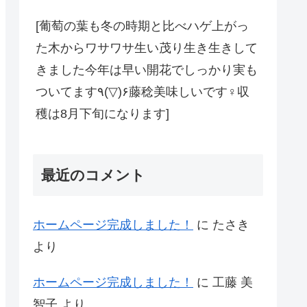
[葡萄の葉も冬の時期と比べハゲ上がっ
た木からワサワサ生い茂り生き生きして
きました今年は早い開花でしっかり実も
ついてます٩(▽)۶藤稔美味しいです‍♀️収
穫は8月下旬になります]
最近のコメント
ホームページ完成しました！
に
たさき
より
ホームページ完成しました！
に
工藤 美
智子
より