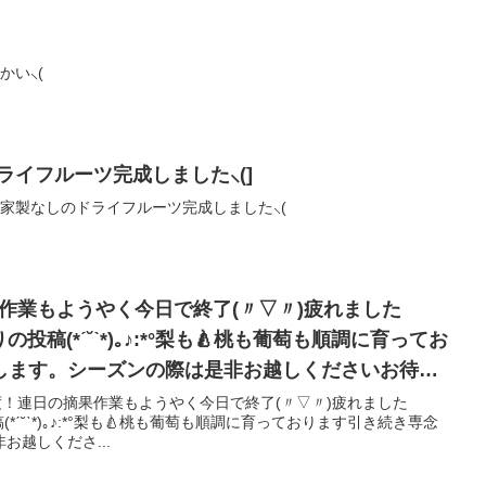
かい⸜(
ライフルーツ完成しました⸜(]
年の自家製なしのドライフルーツ完成しました⸜(
果作業もようやく今日で終了(〃▽〃)疲れました
の投稿(*ˊ˘ˋ*)｡♪:*°梨も🍐桃も葡萄も順調に育ってお
します。シーズンの際は是非お越しくださいお待ち
日28度！連日の摘果作業もようやく今日で終了(〃▽〃)疲れました
(*ˊ˘ˋ*)｡♪:*°梨も🍐桃も葡萄も順調に育っております引き続き専念
お越しくださ...