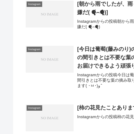
[朝から雨️でしたが、雨
Instagram
嫌だ( ⚈̥̥̥̥̥́⌢⚈̥̥̥̥̥̀)]
Instagramからの投稿朝から
嫌だ( ⚈̥̥̥̥̥́⌢⚈̥̥̥̥̥̀)
[今日は葡萄(藤みのり)の副
Instagram
の間引きとは不要な葉
Instagramからの投稿今日は葡萄
間引きとは不要な葉の摘み取
ます( ･ㅂ･)و ̑̑️
[柿の花見たことありますね
Instagram
Instagramからの投稿柿の花