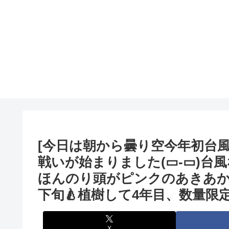
[今日は朝から曇り空️今年初️台
戦いが始まりました(▭‐▭)台風なんて
ほんのり頭がピンクのあきあかり
下旬🍐植樹して4年目、数量限定
X