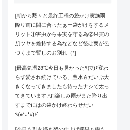
[朝から黙々と最終工程の袋かけ実施雨
降り前に間に合ったぁー袋がけをするメ
リット①害虫から果実を守る為②果実の
肌ツヤを維持する為などなど後は実が色
づくまで暫しのお別れ（*]
[️最高気温28℃️今日も暑かった٩(▽)۶変わ
らず愛され続けている、豊水🍐だいぶ大
きくなってきましたも待ったナシで太っ
てきています︎.*お楽しみ雨がまた降り出
すまでにはの袋かけ終わらせたい
٩(๑❛ᴗ❛๑)۶]
[今日も引き続き梨の仕上げ摘果🍐️雨も